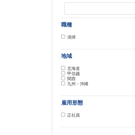
職種
清掃
地域
北海道
甲信越
関西
九州・沖縄
雇用形態
正社員