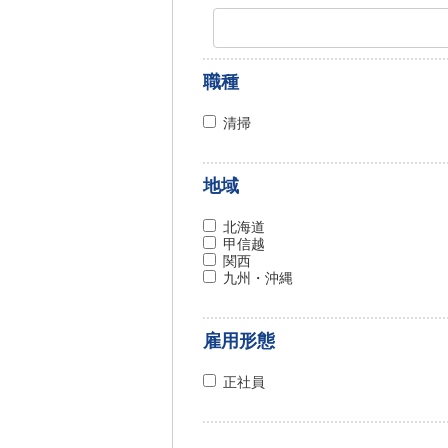
職種
清掃
地域
北海道
甲信越
関西
九州・沖縄
雇用形態
正社員