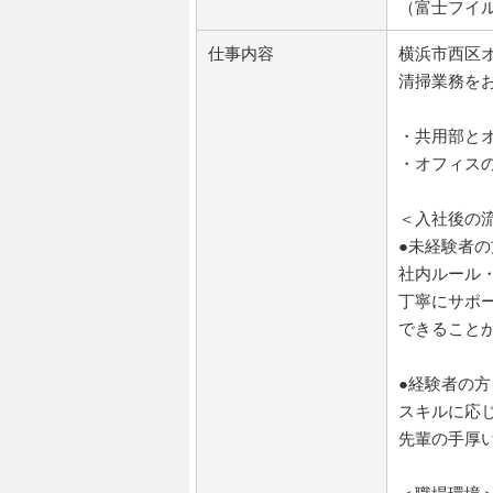
（富士フイ
仕事内容
横浜市西区
清掃業務を
・共用部と
・オフィス
＜入社後の
●未経験者の
社内ルール
丁寧にサポ
できること
●経験者の方
スキルに応
先輩の手厚