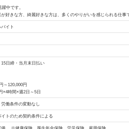
＞
が活躍中です。
業が好きな方、綺麗好きな方は、多くのやりがいを感じられる仕事
ルバイト
15日締・当月末日払い
円～120,000円
円×4時間×週2日～5日
、労働条件の変動なし
バイトのため契約条件による
完備 ※健康保険、厚生年金保険、労災保険、雇用保険