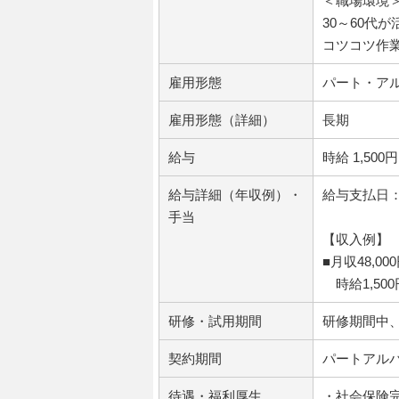
＜職場環境
30～60代
コツコツ作
雇用形態
パート・ア
雇用形態（詳細）
長期
給与
時給 1,500円
給与詳細（年収例）・
給与支払日：
手当
【収入例】
■月収48,000
時給1,500
研修・試用期間
研修期間中
契約期間
パートアル
待遇・福利厚生
・社会保険