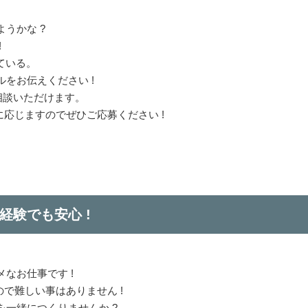
うかな ?
!
ている。
をお伝えください !
相談いただけます。
に応じますのでぜひご応募ください !
経験でも安心 !
メなお仕事です !
ので難しい事はありません !
一緒につくりませんか ?