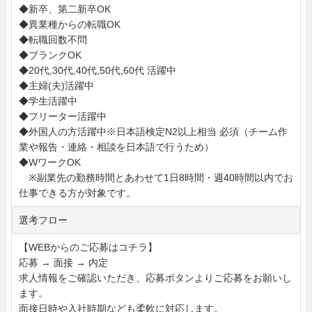
◆新卒、第二新卒OK
◆異業種からの転職OK
◆転職回数不問
◆ブランクOK
◆20代,30代,40代,50代,60代 活躍中
◆主婦(夫)活躍中
◆学生活躍中
◆フリーター活躍中
◆外国人の方活躍中※日本語検定N2以上相当 必須（チーム作
業や報告・連絡・相談を日本語で行うため）
◆WワークOK
※副業先の勤務時間とあわせて1日8時間・週40時間以内でお
仕事できる方が対象です。
選考フロー
【WEBからのご応募はコチラ】
応募 → 面接 → 内定
求人情報をご確認いただき、応募ボタンよりご応募をお願いし
ます。
面接日時や入社時期なども柔軟に対応します。