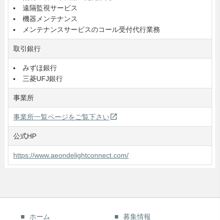
遠隔監視サービス
機器メンテナンス
メンテナンスサービスのコール受付代行業務
取引銀行
みずほ銀行
三菱UFJ銀行
事業所
open_in_new
事業所一覧ページをご覧下さい
公式HP
https://www.aeondelightconnect.com/
ホーム
募集情報