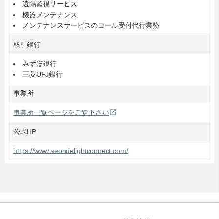
遠隔監視サービス
機器メンテナンス
メンテナンスサービスのコール受付代行業務
取引銀行
みずほ銀行
三菱UFJ銀行
事業所
open_in_new
事業所一覧ページをご覧下さい
公式HP
https://www.aeondelightconnect.com/