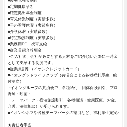
■慶弔見舞金制度
■定期健康診断
■確定拠出年金制度
■育児休業制度（実績多数）
■子の看護休暇（実績多数）
■介護休暇（実績多数）
■時短勤務制度（実績多数）
■業務用PC・携帯支給
■従業員紹介報酬金
└ご入社後、会社が必要とする人材をご紹介頂いた際に一時金
として支給する制度です。
■従業員割引（イオンクレジットカード）
■イオングッドライフクラブ（共済会による各種福利厚生、給
付制度）
└イオングループの共済会で、各種給付、団体保険割引、プロ
野球・映画・
テーマパーク・宿泊施設割引、各種相談（健康医療、お金、
介護、法律相談）が受けられます。
■イオンシネマや各種テーマパークの割引など、福利厚生充実♪
★責任者手当