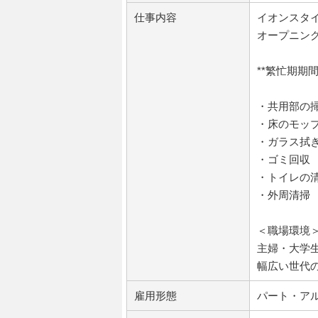
仕事内容
イオンスタ
オープニン
**繁忙期期
・共用部の
・床のモッ
・ガラス拭
・ゴミ回収
・トイレの
・外周清掃
＜職場環境
主婦・大学生
幅広い世代
雇用形態
パート・ア