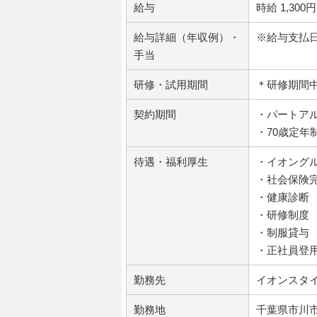
給与
時給 1,300円
給与詳細（年収例）・
※給与支払日
手当
研修・試用期間
＊研修期間
契約期間
・パートア
・70歳定年
待遇・福利厚生
・イオング
・社会保険
・健康診断
・研修制度
・制服貸与
・正社員登用
勤務先
イオンスタイ
勤務地
千葉県市川