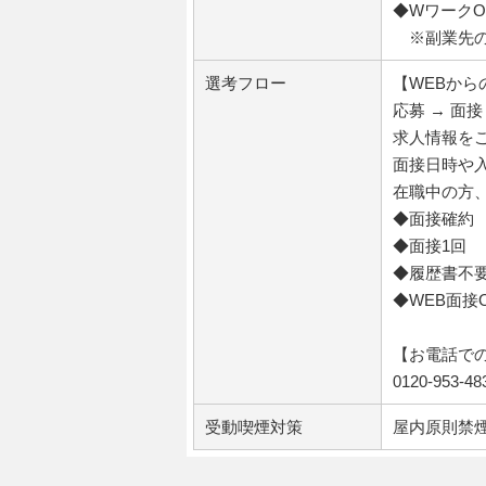
◆WワークO
※副業先の
選考フロー
【WEBから
応募 → 面接
求人情報を
面接日時や
在職中の方
◆面接確約
◆面接1回
◆履歴書不
◆WEB面接
【お電話で
0120-953
受動喫煙対策
屋内原則禁煙