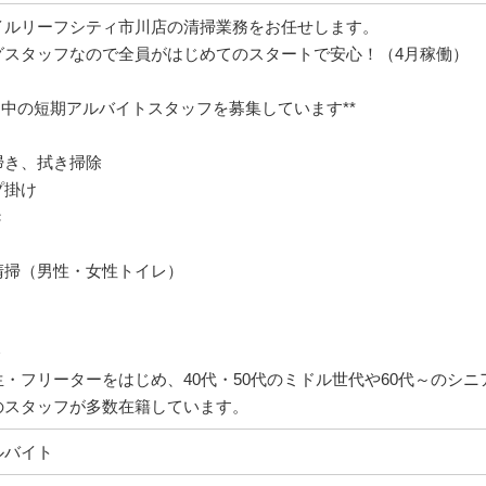
イルリーフシティ市川店の清掃業務をお任せします。
グスタッフなので全員がはじめてのスタートで安心！（4月稼働）
間中の短期アルバイトスタッフを募集しています**
掃き、拭き掃除
プ掛け
き
清掃（男性・女性トイレ）
＞
・フリーターをはじめ、40代・50代のミドル世代や60代～のシニ
のスタッフが多数在籍しています。
ルバイト