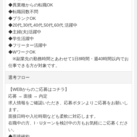
◆異業種からの転職OK
◆転職回数不問
◆ブランクOK
◆20代,30代,40代,50代,60代 活躍中
◆主婦(夫)活躍中
◆学生活躍中
◆フリーター活躍中
◆WワークOK
※副業先の勤務時間とあわせて1日8時間・週40時間以内でお
仕事できる方が対象です。
選考フロー
【WEBからのご応募はコチラ】
応募 → 面接 → 内定
求人情報をご確認いただき、応募ボタンよりご応募をお願いし
ます。
面接日時や入社時期なども柔軟に対応します。
在職中の方、I・Uターンを検討中の方もお気軽にご応募くださ
い。
◆面接確約