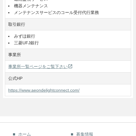
機器メンテナンス
メンテナンスサービスのコール受付代行業務
取引銀行
みずほ銀行
三菱UFJ銀行
事業所
open_in_new
事業所一覧ページをご覧下さい
公式HP
https://www.aeondelightconnect.com/
ホーム
募集情報