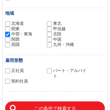
地域
北海道
東北
関東
甲信越
中部・東海
北陸
関西
中国
四国
九州・沖縄
雇用形態
正社員
パート・アルバイ
ト
契約社員