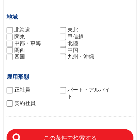
地域
北海道
東北
関東
甲信越
中部・東海
北陸
関西
中国
四国
九州・沖縄
雇用形態
正社員
パート・アルバイ
ト
契約社員